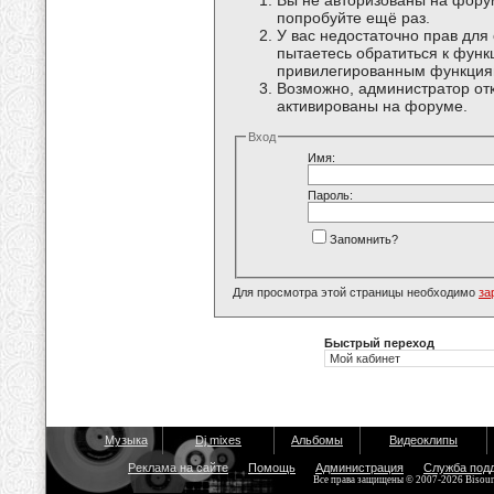
Вы не авторизованы на форум
попробуйте ещё раз.
У вас недостаточно прав для
пытаетесь обратиться к функ
привилегированным функция
Возможно, администратор отк
активированы на форуме.
Вход
Имя:
Пароль:
Запомнить?
Для просмотра этой страницы необходимо
за
Быстрый переход
Музыка
Dj mixes
Альбомы
Видеоклипы
Реклама на сайте
Помощь
Администрация
Служба под
Все права защищены © 2007-2026 Bisou