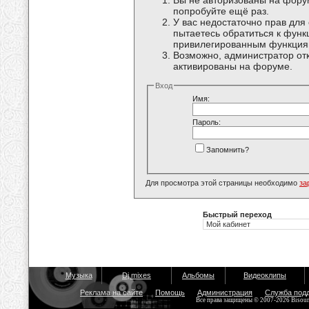
Вы не авторизованы на форум
попробуйте ещё раз.
У вас недостаточно прав для
пытаетесь обратиться к функ
привилегированным функция
Возможно, администратор отк
активированы на форуме.
Вход
Имя:
Пароль:
Запомнить?
Для просмотра этой страницы необходимо
за
Быстрый переход
Музыка
Dj mixes
Альбомы
Видеоклипы
Реклама на сайте
Помощь
Администрация
Служба под
Все права защищены © 2007-2026 Bisou