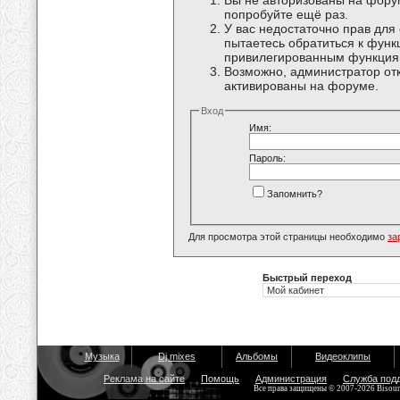
Вы не авторизованы на форум
попробуйте ещё раз.
У вас недостаточно прав для
пытаетесь обратиться к функ
привилегированным функция
Возможно, администратор отк
активированы на форуме.
Вход
Имя:
Пароль:
Запомнить?
Для просмотра этой страницы необходимо
за
Быстрый переход
Музыка
Dj mixes
Альбомы
Видеоклипы
Реклама на сайте
Помощь
Администрация
Служба под
Все права защищены © 2007-2026 Bisou