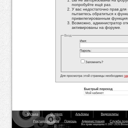
Вы не авторизованы на форум
попробуйте ещё раз.
У вас недостаточно прав для
пытаетесь обратиться к функ
привилегированным функция
Возможно, администратор отк
активированы на форуме.
Вход
Имя:
Пароль:
Запомнить?
Для просмотра этой страницы необходимо
за
Быстрый переход
Музыка
Dj mixes
Альбомы
Видеоклипы
Реклама на сайте
Помощь
Администрация
Служба под
Все права защищены © 2007-2026 Bisou