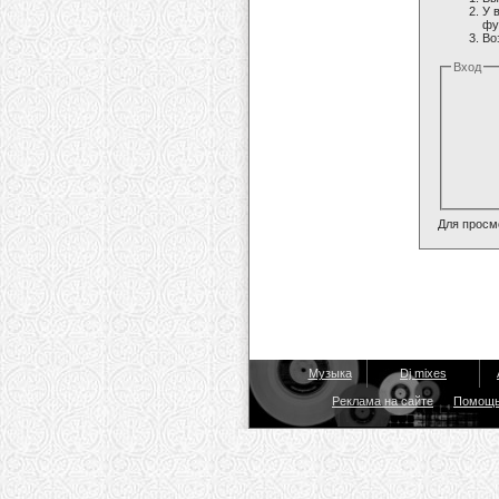
У 
фу
Во
Вход
Для просм
Музыка
Dj mixes
Реклама на сайте
Помощ