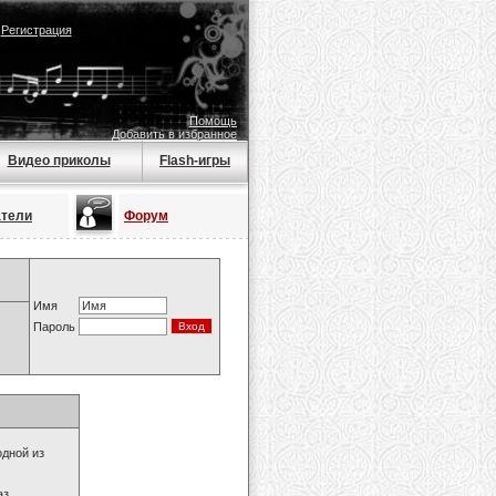
|
Регистрация
Помощь
Добавить в избранное
Видео приколы
Flash-игры
атели
Форум
Имя
Пароль
одной из
з.