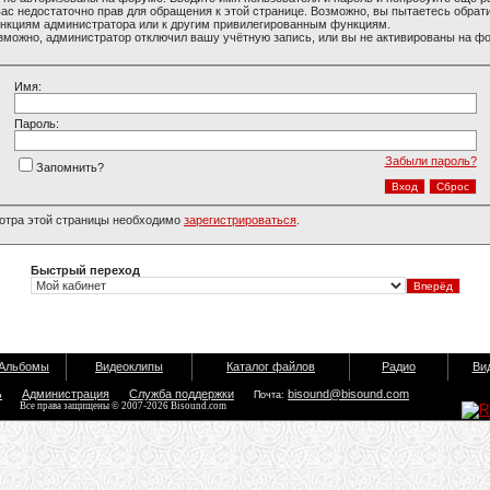
вас недостаточно прав для обращения к этой странице. Возможно, вы пытаетесь обрати
нкциям администратора или к другим привилегированным функциям.
зможно, администратор отключил вашу учётную запись, или вы не активированы на ф
Имя:
Пароль:
Забыли пароль?
Запомнить?
отра этой страницы необходимо
зарегистрироваться
.
Быстрый переход
Альбомы
Видеоклипы
Каталог файлов
Радио
Ви
ь
Администрация
Служба поддержки
bisound@bisound.com
Почта:
Все права защищены © 2007-2026 Bisound.com