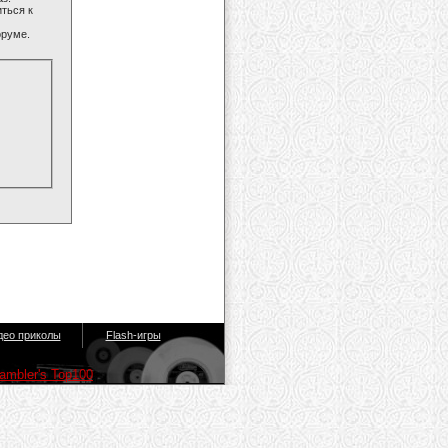
ться к
оруме.
део приколы
Flash-игры