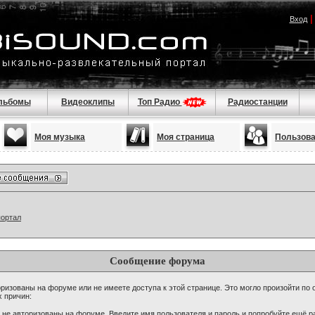
Вход
льбомы
Видеоклипы
Топ Радио
Радиостанции
Моя музыка
Моя страница
Пользов
портал
Сообщение форума
ризованы на форуме или не имеете доступа к этой странице. Это могло произойти по 
х причин:
 не авторизованы на форуме. Введите имя пользователя и пароль и попробуйте ещё ра