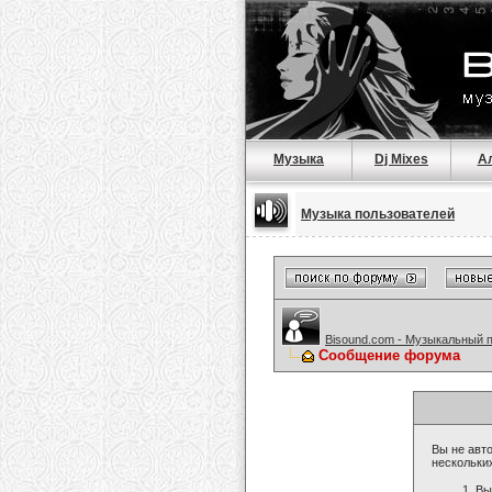
Музыка
Dj Mixes
А
Музыка пользователей
Bisound.com - Музыкальный 
Сообщение форума
Вы не авто
нескольки
Вы