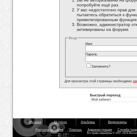
Вы не авторизованы на форум
попробуйте ещё раз.
У вас недостаточно прав для
пытаетесь обратиться к функ
привилегированным функция
Возможно, администратор отк
активированы на форуме.
Вход
Имя:
Пароль:
Запомнить?
Для просмотра этой страницы необходимо
за
Быстрый переход
Музыка
Dj mixes
Альбомы
Видеоклипы
Реклама на сайте
Помощь
Администрация
Служба под
Все права защищены © 2007-2026 Bisou