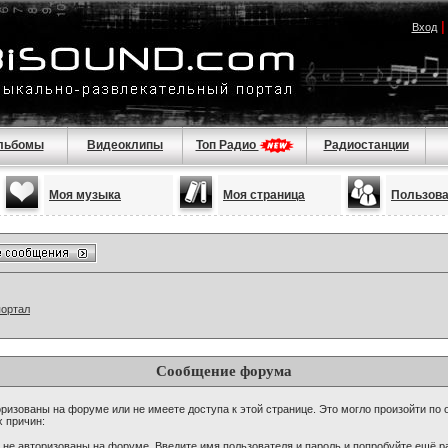
Вход
льбомы
Видеоклипы
Топ Радио
Радиостанции
Моя музыка
Моя страница
Пользов
портал
Сообщение форума
ризованы на форуме или не имеете доступа к этой странице. Это могло произойти по 
х причин:
 не авторизованы на форуме. Введите имя пользователя и пароль и попробуйте ещё ра