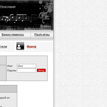
|
Регистрация
Помощь
Добавить в избранное
Видео приколы
Flash-игры
атели
Форум
Имя
Пароль
одной из
з.