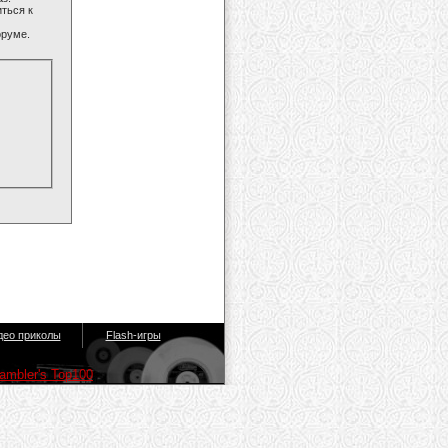
ться к
оруме.
део приколы
Flash-игры