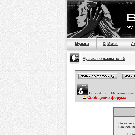
Музыка
Dj Mixes
А
Музыка пользователей
Bisound.com - Музыкальный 
Сообщение форума
Вы не авто
нескольки
Вы