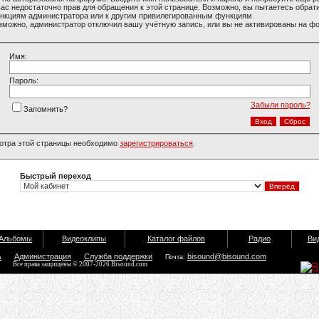
вас недостаточно прав для обращения к этой странице. Возможно, вы пытаетесь обрати
нкциям администратора или к другим привилегированным функциям.
зможно, администратор отключил вашу учётную запись, или вы не активированы на ф
Имя:
Пароль:
Забыли пароль?
Запомнить?
отра этой страницы необходимо
зарегистрироваться
.
Быстрый переход
Альбомы
Видеоклипы
Каталог файлов
Радио
Ви
ь
Администрация
Служба поддержки
bisound@bisound.com
Почта:
Все права защищены © 2007-2026 Bisound.com