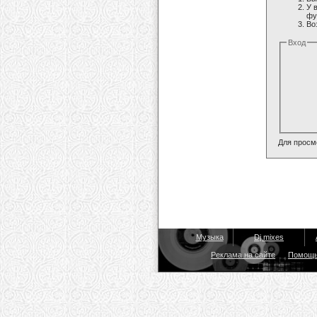
У 
фу
Во
Вход
Для просм
Музыка
Dj mixes
Реклама на сайте
Помощ