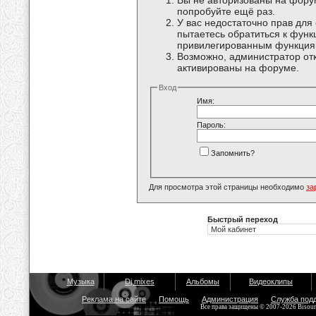
Вы не авторизованы на форум
попробуйте ещё раз.
У вас недостаточно прав для
пытаетесь обратиться к функ
привилегированным функция
Возможно, администратор отк
активированы на форуме.
Вход
Имя:
Пароль:
Запомнить?
Для просмотра этой страницы необходимо
за
Быстрый переход
Музыка
Dj mixes
Альбомы
Видеоклипы
Реклама на сайте
Помощь
Администрация
Служба под
Все права защищены © 2007-2026 Bisou