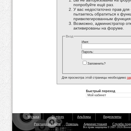
Вы не авторизованы на форум
попробуйте ещё раз.
У вас недостаточно прав для
пытаетесь обратиться к функ
привилегированным функция
Возможно, администратор отк
активированы на форуме.
Вход
Имя:
Пароль:
Запомнить?
Для просмотра этой страницы необходимо
за
Быстрый переход
Музыка
Dj mixes
Альбомы
Видеоклипы
Реклама на сайте
Помощь
Администрация
Служба под
Все права защищены © 2007-2026 Bisou