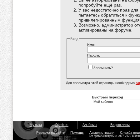
Вы не авторизованы на форум
попробуйте ещё раз.
У вас недостаточно прав для
пытаетесь обратиться к функ
привилегированным функция
Возможно, администратор отк
активированы на форуме.
Вход
Имя:
Пароль:
Запомнить?
Для просмотра этой страницы необходимо
за
Быстрый переход
Музыка
Dj mixes
Альбомы
Видеоклипы
Реклама на сайте
Помощь
Администрация
Служба под
Все права защищены © 2007-2026 Bisou