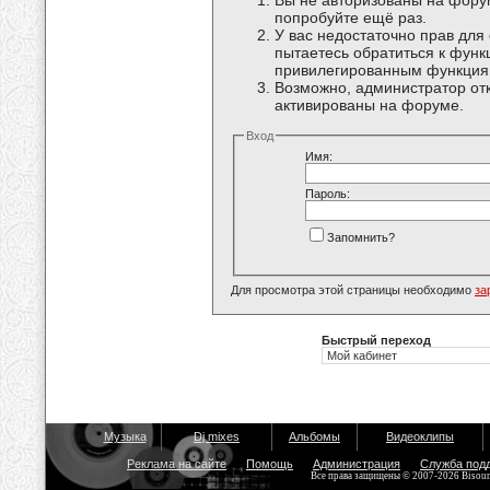
Вы не авторизованы на форум
попробуйте ещё раз.
У вас недостаточно прав для
пытаетесь обратиться к функ
привилегированным функция
Возможно, администратор отк
активированы на форуме.
Вход
Имя:
Пароль:
Запомнить?
Для просмотра этой страницы необходимо
за
Быстрый переход
Музыка
Dj mixes
Альбомы
Видеоклипы
Реклама на сайте
Помощь
Администрация
Служба под
Все права защищены © 2007-2026 Bisou