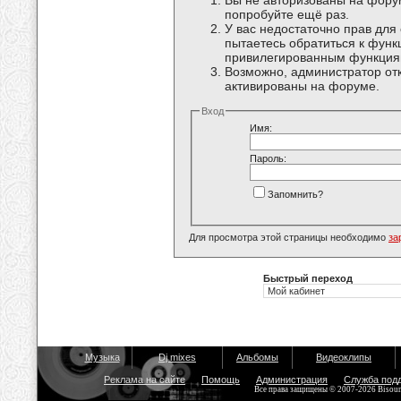
Вы не авторизованы на форум
попробуйте ещё раз.
У вас недостаточно прав для
пытаетесь обратиться к функ
привилегированным функция
Возможно, администратор отк
активированы на форуме.
Вход
Имя:
Пароль:
Запомнить?
Для просмотра этой страницы необходимо
за
Быстрый переход
Музыка
Dj mixes
Альбомы
Видеоклипы
Реклама на сайте
Помощь
Администрация
Служба под
Все права защищены © 2007-2026 Bisou