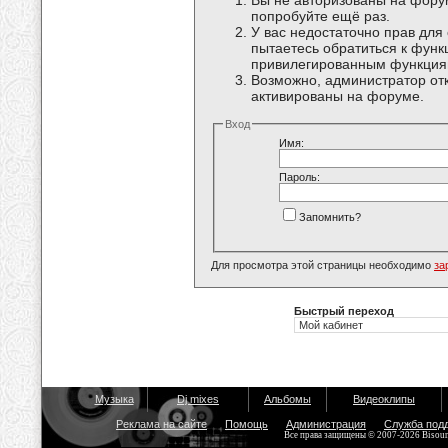
Вы не авторизованы на форум
попробуйте ещё раз.
У вас недостаточно прав для
пытаетесь обратиться к функ
привилегированным функция
Возможно, администратор отк
активированы на форуме.
Вход
Имя:
Пароль:
Запомнить?
Для просмотра этой страницы необходимо
за
Быстрый переход
Музыка
Dj mixes
Альбомы
Видеоклипы
Реклама на сайте
Помощь
Администрация
Служба под
Все права защищены © 2007-2026 Bisou