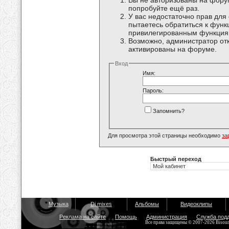
Вы не авторизованы на форум
попробуйте ещё раз.
У вас недостаточно прав для
пытаетесь обратиться к функ
привилегированным функция
Возможно, администратор отк
активированы на форуме.
Вход
Имя:
Пароль:
Запомнить?
Для просмотра этой страницы необходимо
за
Быстрый переход
Музыка
Dj mixes
Альбомы
Видеоклипы
Реклама на сайте
Помощь
Администрация
Служба под
Все права защищены © 2007-2026 Bisou