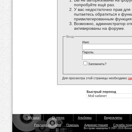
Вы не авторизованы на форум
попробуйте ещё раз.
У вас недостаточно прав для
пытаетесь обратиться к функ
привилегированным функция
Возможно, администратор отк
активированы на форуме.
Вход
Имя:
Пароль:
Запомнить?
Для просмотра этой страницы необходимо
за
Быстрый переход
Музыка
Dj mixes
Альбомы
Видеоклипы
Реклама на сайте
Помощь
Администрация
Служба под
Все права защищены © 2007-2026 Bisou