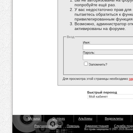
Вы не авторизованы на форум
попробуйте ещё раз.
У вас недостаточно прав для
пытаетесь обратиться к функ
привилегированным функция
Возможно, администратор отк
активированы на форуме.
Вход
Имя:
Пароль:
Запомнить?
Для просмотра этой страницы необходимо
за
Быстрый переход
Музыка
Dj mixes
Альбомы
Видеоклипы
Реклама на сайте
Помощь
Администрация
Служба под
Все права защищены © 2007-2026 Bisou