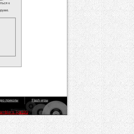
ться к
оруме.
део приколы
Flash-игры