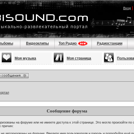
Вход
льбомы
Видеоклипы
Топ Радио
Радиостанции
Моя музыка
Моя страница
Пользов
портал
Сообщение форума
ризованы на форуме или не имеете доступа к этой странице. Это могло произойти по 
х причин:
 не авторизованы на форуме. Введите имя пользователя и пароль и попробуйте ещё ра