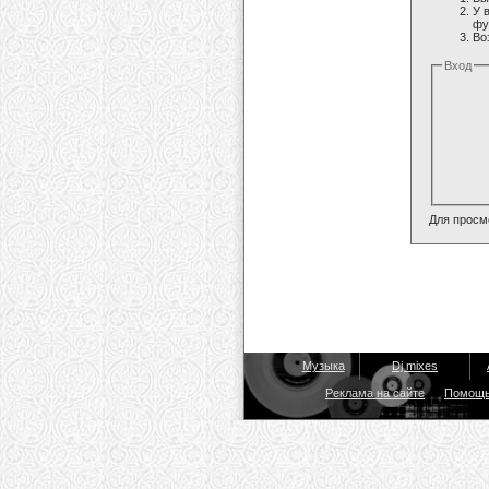
У 
фу
Во
Вход
Для просм
Музыка
Dj mixes
Реклама на сайте
Помощ