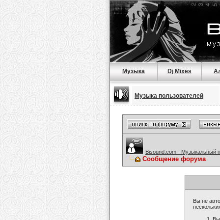
Музыка
Dj Mixes
А
Музыка пользователей
Bisound.com - Музыкальный 
Сообщение форума
Вы не авто
нескольки
Вы