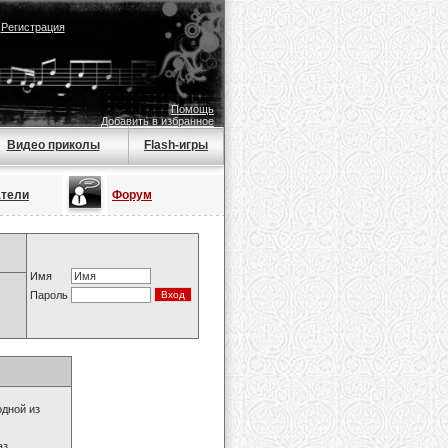
|
Регистрация
Помощь
Добавить в избранное
Видео приколы
Flash-игры
атели
Форум
Имя
Пароль
одной из
з.