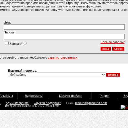
вас недостаточно прав для обращения к этой странице. Возможно, вы пытаетесь обрати
нкциям администратора или к другим привилегированным функциям.
зможно, администратор отключил вашу учётную запись, или вы не активированы на ф
Имя:
Пароль:
Забыли пароль?
Запомнить?
отра этой страницы необходимо
зарегистрироваться
.
Быстрый переход
Альбомы
Видеоклипы
Каталог файлов
Радио
Ви
ь
Администрация
Служба поддержки
bisound@bisound.com
Почта:
Все права защищены © 2007-2026 Bisound.com