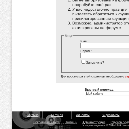
Вы не авторизованы на форум
попробуйте ещё раз.
У вас недостаточно прав для
пытаетесь обратиться к функ
привилегированным функция
Возможно, администратор отк
активированы на форуме.
Вход
Имя:
Пароль:
Запомнить?
Для просмотра этой страницы необходимо
за
Быстрый переход
Музыка
Dj mixes
Альбомы
Видеоклипы
Реклама на сайте
Помощь
Администрация
Служба под
Все права защищены © 2007-2026 Bisou