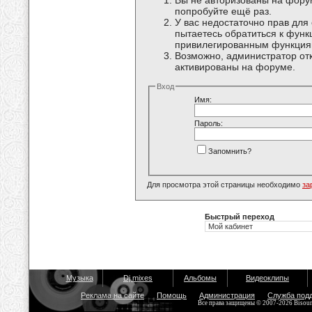
Вы не авторизованы на форум
попробуйте ещё раз.
У вас недостаточно прав для
пытаетесь обратиться к функ
привилегированным функция
Возможно, администратор отк
активированы на форуме.
Вход
Имя:
Пароль:
Запомнить?
Для просмотра этой страницы необходимо
за
Быстрый переход
Музыка
Dj mixes
Альбомы
Видеоклипы
Реклама на сайте
Помощь
Администрация
Служба под
Все права защищены © 2007-2026 Bisou