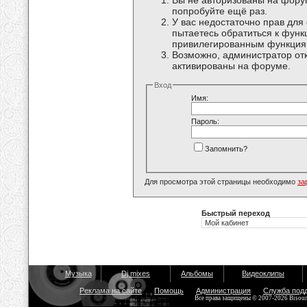
Вы не авторизованы на форум
попробуйте ещё раз.
У вас недостаточно прав для
пытаетесь обратиться к функ
привилегированным функция
Возможно, администратор отк
активированы на форуме.
Вход
Имя:
Пароль:
Запомнить?
Для просмотра этой страницы необходимо
за
Быстрый переход
Музыка
Dj mixes
Альбомы
Видеоклипы
Реклама на сайте
Помощь
Администрация
Служба под
Все права защищены © 2007-2026 Bisou