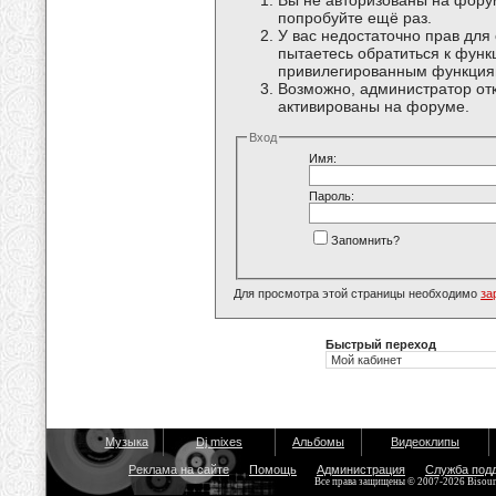
Вы не авторизованы на форум
попробуйте ещё раз.
У вас недостаточно прав для
пытаетесь обратиться к функ
привилегированным функция
Возможно, администратор отк
активированы на форуме.
Вход
Имя:
Пароль:
Запомнить?
Для просмотра этой страницы необходимо
за
Быстрый переход
Музыка
Dj mixes
Альбомы
Видеоклипы
Реклама на сайте
Помощь
Администрация
Служба под
Все права защищены © 2007-2026 Bisou