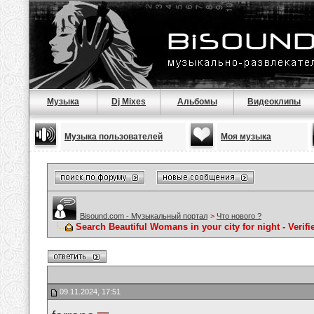
Музыка
Dj Mixes
Альбомы
Видеоклипы
Музыка пользователей
Моя музыка
Bisound.com - Музыкальный портал
>
Что нового ?
Search Beautiful Womans in your city for night - Verif
09.11.2024, 17:51