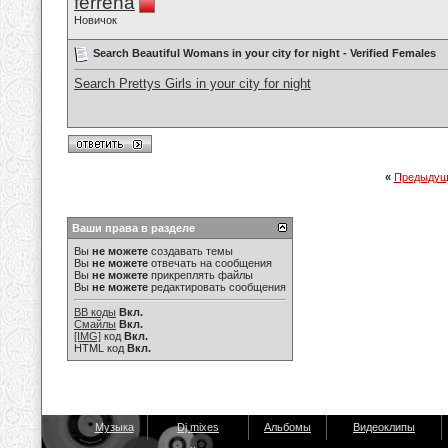
ferrena
Новичок
Search Beautiful Womans in your city for night - Verified Females
Search Prettys Girls in your city for night
«
Предыдущ
Ваши права в разделе
Вы
не можете
создавать темы
Вы
не можете
отвечать на сообщения
Вы
не можете
прикреплять файлы
Вы
не можете
редактировать сообщения
BB коды
Вкл.
Смайлы
Вкл.
[IMG]
код
Вкл.
HTML код
Вкл.
Музыка
Dj mixes
Альбомы
Видеоклипы