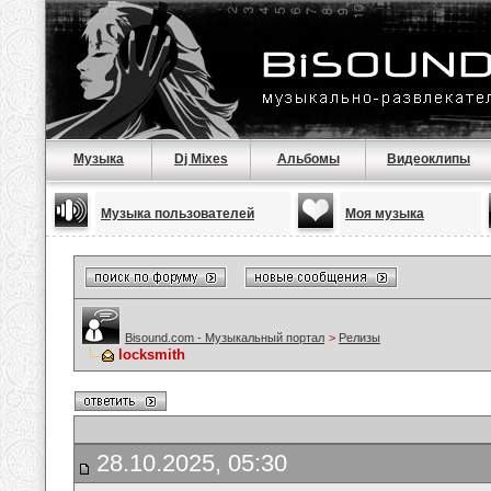
Музыка
Dj Mixes
Альбомы
Видеоклипы
Музыка пользователей
Моя музыка
Bisound.com - Музыкальный портал
>
Релизы
locksmith
28.10.2025, 05:30