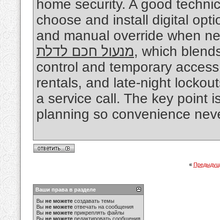
home security. A good techni
choose and install digital opt
and manual override when nee
מנעול חכם לדלת
, which blend
control and temporary access c
rentals, and late-night locko
a service call. The key point
planning so convenience nev
«
Предыдущ
Ваши права в разделе
Вы
не можете
создавать темы
Вы
не можете
отвечать на сообщения
Вы
не можете
прикреплять файлы
Вы
не можете
редактировать сообщения