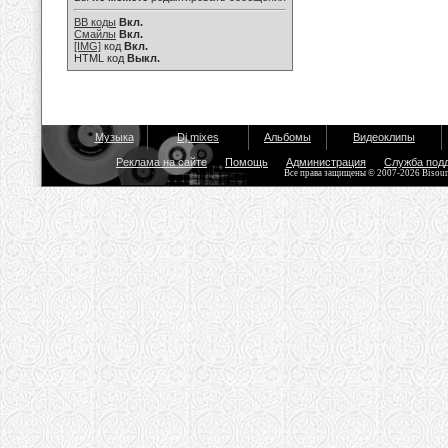
BB коды
Вкл.
Смайлы
Вкл.
[IMG]
код
Вкл.
HTML код
Выкл.
Музыка
Dj mixes
Альбомы
Видеоклипы
Реклама на сайте
Помощь
Администрация
Служба под
Все права защищены © 2007-2026 Bisou