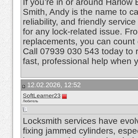
If you’re in or around Harlow
Smith, Andy is the name to cal
reliability, and friendly servi
for any lock-related issue. Fro
replacements, you can count o
Call 07939 030 543 today to 
fast, professional help when 
12.02.2026, 12:52
SoftLearner23
Любитель
Locksmith services have evol
fixing jammed cylinders, espec