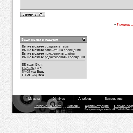
«
Предыдущ
Ваши права в разделе
Вы
не можете
создавать темы
Вы
не можете
отвечать на сообщения
Вы
не можете
прикреплять файлы
Вы
не можете
редактировать сообщения
BB коды
Вкл.
Смайлы
Вкл.
[IMG]
код
Вкл.
HTML код
Вкл.
Музыка
Dj mixes
Альбомы
Видеоклипы
Реклама на сайте
Помощь
Администрация
Служба под
Все права защищены © 2007-2026 Bisou