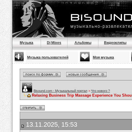
Музыка
Dj Mixes
Альбомы
Видеоклипы
Музыка пользователей
Моя музыка
Bisound.com - Музыкальный портал
>
Что нового ?
Relaxing Business Trip Massage Experience You Shou
13.11.2025, 15:53