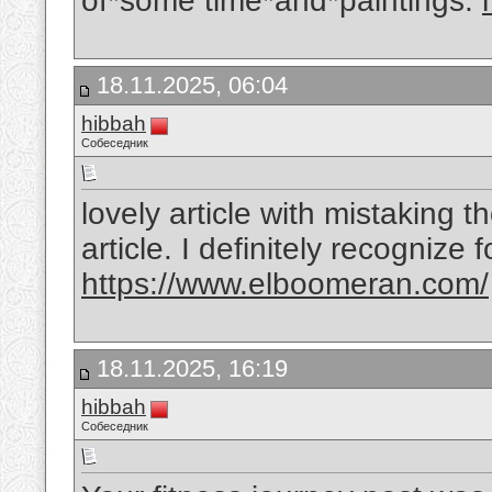
of*some time*and*paintings.
18.11.2025, 06:04
hibbah
Собеседник
lovely article with mistaking t
article. I definitely recognize 
https://www.elboomeran.com/
18.11.2025, 16:19
hibbah
Собеседник