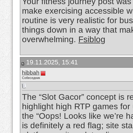
Your fitness journey post was
make exercising accessible w
routine is very realistic for 
things down in a way that mak
overwhelming.
Fsiblog
19.11.2025, 15:41
hibbah
Собеседник
The “Slot Gacor” concept is 
highlight high RTP games for 
the “Oops! Looks like we’re 
is definitely a red flag; site st