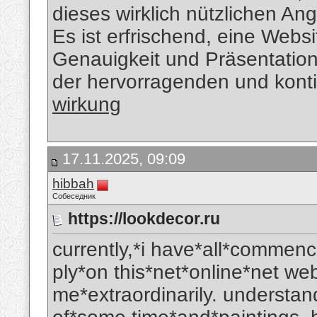
dieses wirklich nützlichen Ang
Es ist erfrischend, eine Websi
Genauigkeit und Präsentation
der hervorragenden und konti
wirkung
17.11.2025, 09:09
hibbah
Собеседник
https://lookdecor.ru
currently,*i have*all*commen
ply*on this*net*online*net w
me*extraordinarily. understand