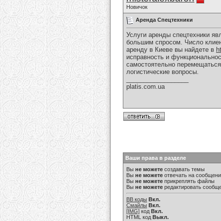
Новичок
Аренда Спецтехники
Услуги аренды спецтехники я
большим спросом. Число клиен
аренду в Киеве вы найдете в
h
исправность и функциональнос
самостоятельно перемещаться 
логистические вопросы.
__________________
platis.com.ua
Ваши права в разделе
Вы
не можете
создавать темы
Вы
не можете
отвечать на сообщен
Вы
не можете
прикреплять файлы
Вы
не можете
редактировать сообщ
BB коды
Вкл.
Смайлы
Вкл.
[IMG]
код
Вкл.
HTML код
Выкл.