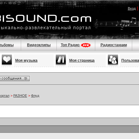
Вход
льбомы
Видеоклипы
Топ Радио
Радиостанции
Моя музыка
Моя страница
Пользов
портал
>
РАЗНОЕ
>
Флуд