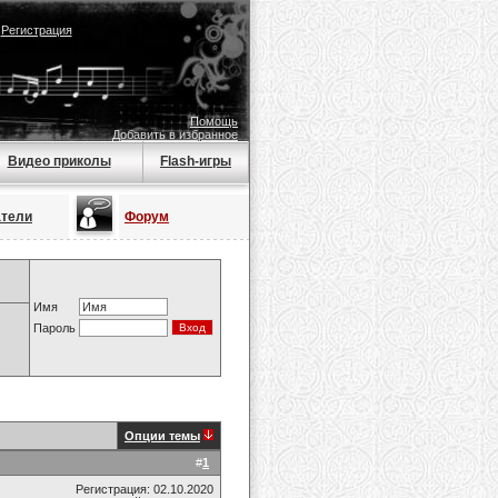
|
Регистрация
Помощь
Добавить в избранное
Видео приколы
Flash-игры
атели
Форум
Имя
Пароль
Опции темы
#
1
Регистрация: 02.10.2020