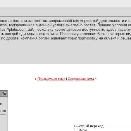
вляются важным элементом современной коммерческой деятельности и с
тов, нуждающихся в данной услуге ежегодно растет. Лучшие условия 
ttps://platis.com.ua/
, поскольку кроме ценовой доступности, здесь гарант
ть каждой единицы спецтехники. Поскольку колесная база некоторых ви
по дороге, компания организовывает транспортировку на объект и реш
«
Предыдущая тема
|
Следующая тема
»
ия
ения
Быстрый переход