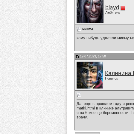
blayd
Любитель
миома
кому-нибудь удаляли миому мат
19.07.2023, 17:50
Калинина
Новичок
Да, еще в прошлом году я решил
matki.html в клинике альтрави
я на 6 месяце беременности. Т
врачу.