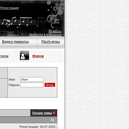
|
Регистрация
Помощь
Добавить в избранное
Видео приколы
Flash-игры
атели
Форум
Имя
Пароль
Опции темы
#
1
Регистрация: 30.07.2020