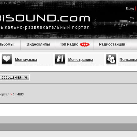
Вход
льбомы
Видеоклипы
Топ Радио
Радиостанции
Моя музыка
Моя страница
Пользов
портал
>
Я ИЩУ