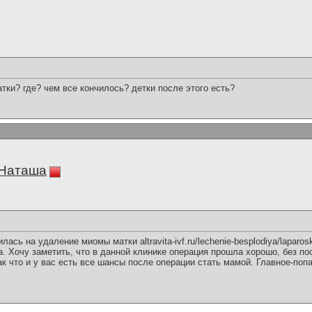
ки? где? чем все кончилось? детки после этого есть?
 Наташа
ась на удаление миомы матки altravita-ivf.ru/lechenie-besplodiya/laparos
та. Хочу заметить, что в данной клинике операция прошла хорошо, без п
ак что и у вас есть все шансы после операции стать мамой. Главное-по