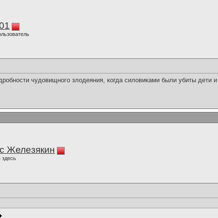
01
ользователь
одробности чудовищного злодеяния, когда силовиками были убиты дети и
с Железякин
 здесь