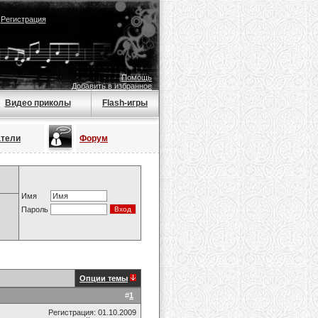
|
Регистрация
Помощь
Добавить в избранное
Видео приколы
Flash-игры
атели
Форум
Имя
Пароль
Опции темы
#
1
Регистрация: 01.10.2009