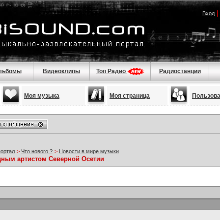
Вход
льбомы
Видеоклипы
Топ Радио
Радиостанции
Моя музыка
Моя страница
Пользов
портал
>
Что нового ?
>
Новости в мире музыки
дным артистом Северной Осетии