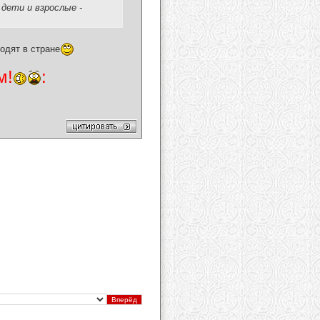
дети и взрослые -
одят в стране
м!
: