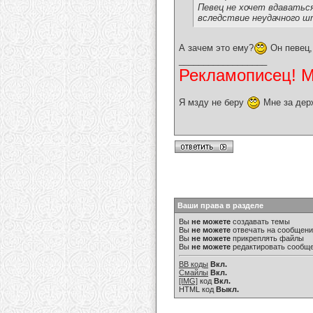
Певец не хочет вдаваться
вследствие неудачного 
А зачем это ему?
Он певец,
__________________
Рекламописец! Мо
Я мзду не беру
Мне за дер
Ваши права в разделе
Вы
не можете
создавать темы
Вы
не можете
отвечать на сообщен
Вы
не можете
прикреплять файлы
Вы
не можете
редактировать сообщ
BB коды
Вкл.
Смайлы
Вкл.
[IMG]
код
Вкл.
HTML код
Выкл.