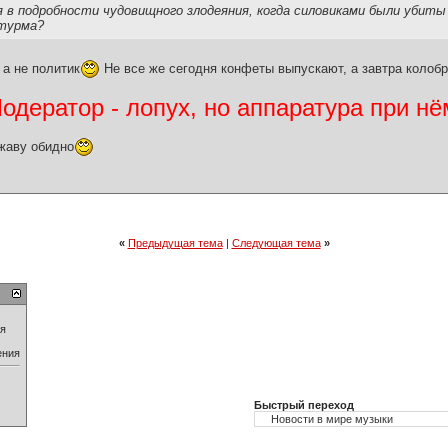
 в подробности чудовищного злодеяния, когда силовиками были убиты 
штурма?
 а не политик
Не все же сегодня конфеты выпускают, а завтра колобр
дератор - лопух, но аппаратура при нё
жаву обидно
«
Предыдущая тема
|
Следующая тема
»
ия
ения
Быстрый переход