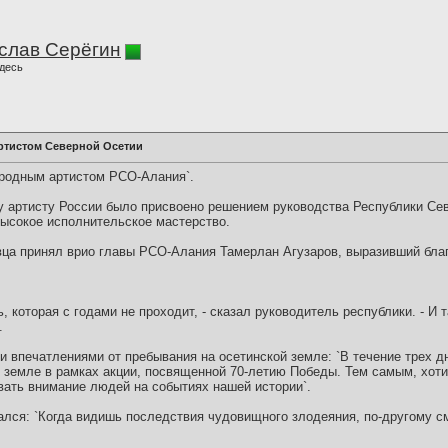
слав Серёгин
десь
ртистом Северной Осетии
ародным артистом РСО-Алания`.
у артисту России было присвоено решением руководства Республики Сев
высокое исполнительское мастерство.
вца принял врио главы РСО-Алания Тамерлан Агузаров, выразивший благ
ь, которая с годами не проходит, - сказал руководитель республики. - И
.
 впечатлениями от пребывания на осетинской земле: `В течение трех дн
 земле в рамках акции, посвященной 70-летию Победы. Тем самым, хоти
ать внимание людей на событиях нашей истории`.
нался: `Когда видишь последствия чудовищного злодеяния, по-другому с