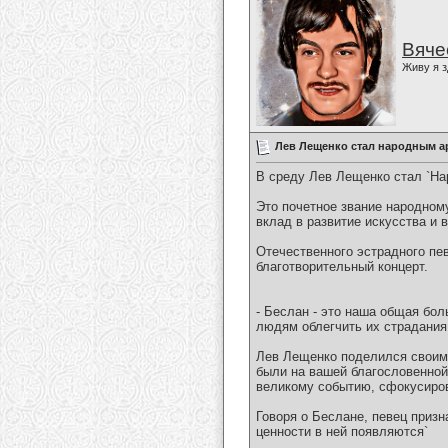
Вяче
Живу я з
Лев Лещенко стал народным а
В среду Лев Лещенко стал `Н
Это почетное звание народном
вклад в развитие искусства и 
Отечественного эстрадного пе
благотворительный концерт.
- Беслан - это наша общая бол
людям облегчить их страдания
Лев Лещенко поделился своими
были на вашей благословенной
великому событию, сфокусиров
Говоря о Беслане, певец приз
ценности в ней появляются`