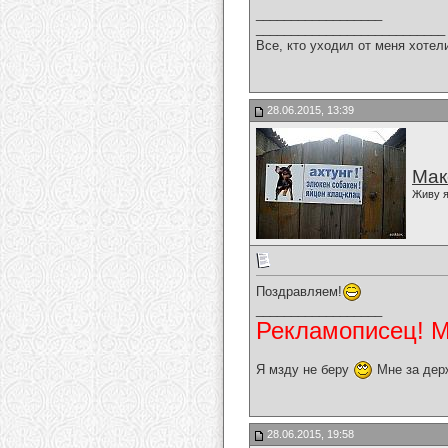
__________________
___________________________
Все, кто уходил от меня хотел
28.06.2015, 13:39
Мак
Живу я
Поздравляем!
__________________
Рекламописец! Мо
Я мзду не беру
Мне за дер
28.06.2015, 19:58