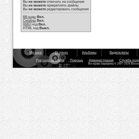
Вы
не можете
отвечать на сообщения
Вы
не можете
прикреплять файлы
Вы
не можете
редактировать сообщения
BB коды
Вкл.
Смайлы
Вкл.
[IMG]
код
Вкл.
HTML код
Выкл.
Музыка
Dj mixes
Альбомы
Видеоклипы
Реклама на сайте
Помощь
Администрация
Служба под
Все права защищены © 2007-2026 Bisou