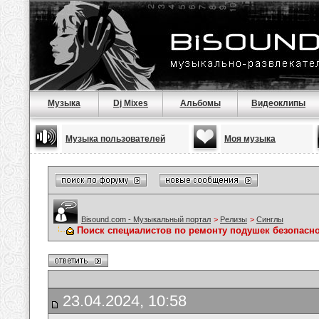
Музыка
Dj Mixes
Альбомы
Видеоклипы
Музыка пользователей
Моя музыка
Bisound.com - Музыкальный портал
>
Релизы
>
Синглы
Поиск специалистов по ремонту подушек безопасн
23.04.2024, 10:58