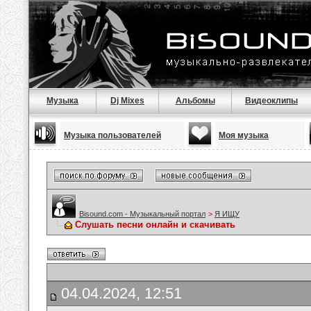
Музыка
Dj Mixes
Альбомы
Видеоклипы
Музыка пользователей
Моя музыка
Bisound.com - Музыкальный портал
>
Я ИЩУ
Слушать песни онлайн и скачивать
04.04.2024, 12:51