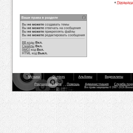
«
Предыдущ
Ваши права в разделе
Вы
не можете
создавать темы
Вы
не можете
отвечать на сообщения
Вы
не можете
прикреплять файлы
Вы
не можете
редактировать сообщения
BB коды
Вкл.
Смайлы
Вкл.
[IMG]
код
Вкл.
HTML код
Выкл.
Музыка
Dj mixes
Альбомы
Видеоклипы
Реклама на сайте
Помощь
Администрация
Служба под
Все права защищены © 2007-2026 Bisou