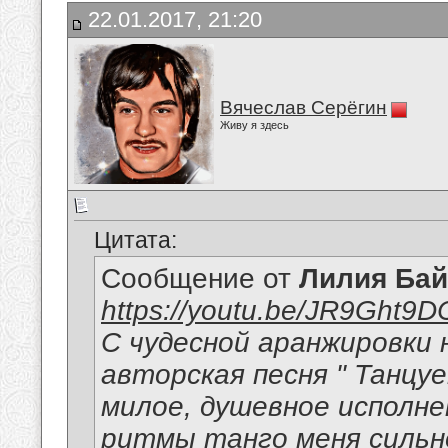
22.01.2017, 21:20
Вячеслав Серёгин
Живу я здесь
Цитата:
Сообщение от
Лилия Ба
https://youtu.be/JR9Ght9
С чудесной аранжировки 
авторская песня " Танцу
милое, душевное исполне
ритмы танго меня сильн