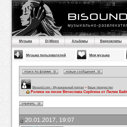
Музыка
Dj Mixes
Альбомы
Видеоклипы
Музыка пользователей
Моя музыка
Bisound.com - Музыкальный портал
>
Ваше творчество
Ролики на песни Вячеслава Серёгина от Лилии Ба
20.01.2017, 19:07