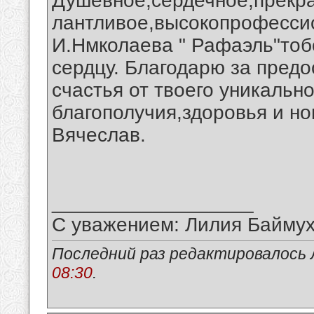
Душевное,сердечное,прекра
лантливое,высокопрофесси
И.Нмколаева " Рафаэль"тоб
сердцу. Благодарю за пред
счастья от твоего уникальн
благополучия,здоровья и но
Вячеслав.
__________________
С уважением: Лилия Байму
Последний раз редактировалось 
08:30
.