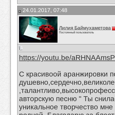
24.01.2017, 07:48
Лилия Баймухаметова
Постоянный пользователь
https://youtu.be/aRHNAAms
С красивоой аранжировки п
душевно,сердечно,великол
,талантливо,высокопрофес
авторскую песню " Ты снила
уникальное творчество мне