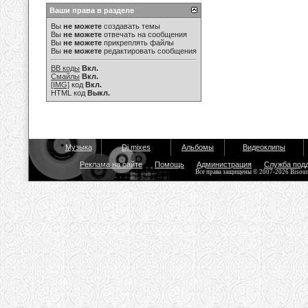
Ваши права в разделе
Вы
не можете
создавать темы
Вы
не можете
отвечать на сообщения
Вы
не можете
прикреплять файлы
Вы
не можете
редактировать сообщения
BB коды
Вкл.
Смайлы
Вкл.
[IMG]
код
Вкл.
HTML код
Выкл.
Музыка
Dj mixes
Альбомы
Видеоклипы
Реклама на сайте
Помощь
Администрация
Служба под
Все права защищены © 2007-2026 Bisou