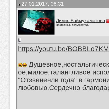
27.01.2017, 06:31
Лилия Баймухаметова
Постоянный пользователь
https://youtu.be/BOBBLo7K
Душевное,ностальгическ
ое,милое,талантливое испо
"Отзвененли года" в гармон
любовью.Сердечно благода