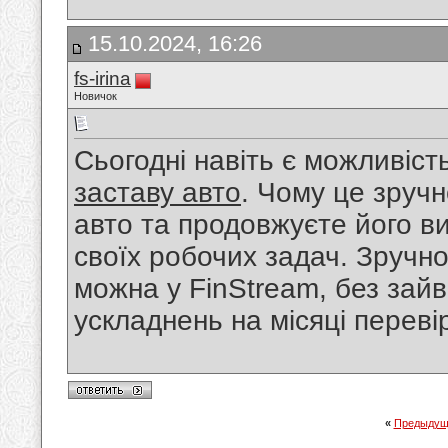
15.10.2024, 16:26
fs-irina
Новичок
Сьогодні навіть є можливіс
заставу авто
. Чому це зруч
авто та продовжуєте його в
своїх робочих задач. Зручно
можна у FinStream, без зайво
ускладнень на місяці переві
«
Предыдущ