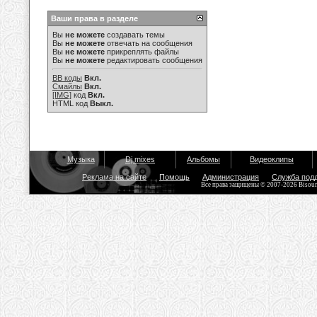
Ваши права в разделе
Вы
не можете
создавать темы
Вы
не можете
отвечать на сообщения
Вы
не можете
прикреплять файлы
Вы
не можете
редактировать сообщения
BB коды
Вкл.
Смайлы
Вкл.
[IMG]
код
Вкл.
HTML код
Выкл.
Музыка
Dj mixes
Альбомы
Видеоклипы
Реклама на сайте
Помощь
Администрация
Служба под
Все права защищены © 2007-2026 Bisou