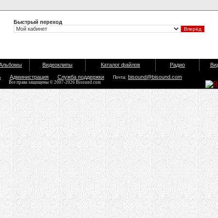
Быстрый переход
Альбомы
Видеоклипы
Каталог файлов
Радио
Ви
ь
Администрация
Служба поддержки
bisound@bisound.com
Почта:
Все права защищены © 2007-2026 Bisound.com