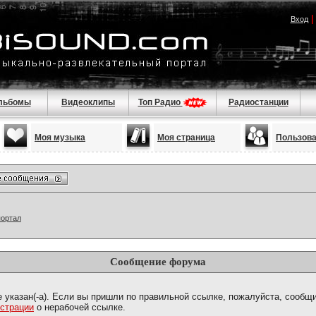
Вход
льбомы
Видеоклипы
Топ Радио
Радиостанции
Моя музыка
Моя страница
Пользов
портал
Сообщение форума
е указан(-а). Если вы пришли по правильной ссылке, пожалуйста, сообщ
страции
о нерабочей ссылке.