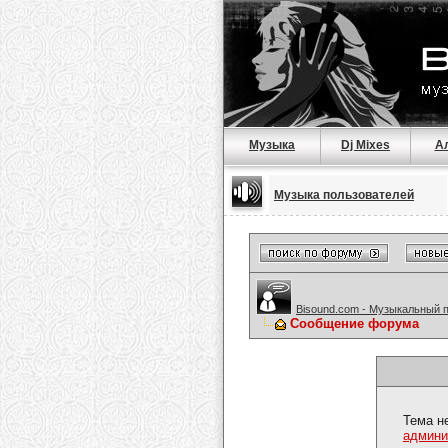
Музыка
Dj Mixes
А
Музыка пользователей
Bisound.com - Музыкальный 
Сообщение форума
Тема н
админи