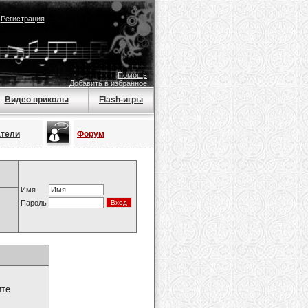
|
Регистрация
Помощь
Добавить в избранное
Видео приколы
Flash-игры
атели
Форум
Имя
Пароль
ите