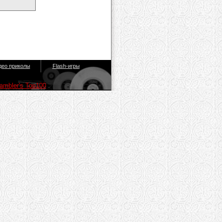
део приколы
Flash-игры