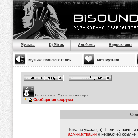
Музыка
Dj Mixes
Альбомы
Видеоклипы
Музыка пользователей
Моя музыка
Bisound.com - Музыкальный портал
Сообщение форума
Соо
Тема не указан(-а). Если вы пришли
администрации
о нерабочей ссылке.