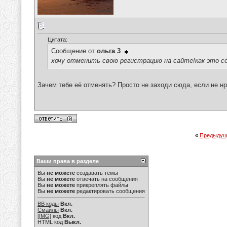
Цитата:
Сообщение от
ольга 3
хочу отменить свою регистрацию на сайте!как это с
Зачем тебе её отменять? Просто не заходи сюда, если не нр
«
Предыдущ
Ваши права в разделе
Вы
не можете
создавать темы
Вы
не можете
отвечать на сообщения
Вы
не можете
прикреплять файлы
Вы
не можете
редактировать сообщения
BB коды
Вкл.
Смайлы
Вкл.
[IMG]
код
Вкл.
HTML код
Выкл.