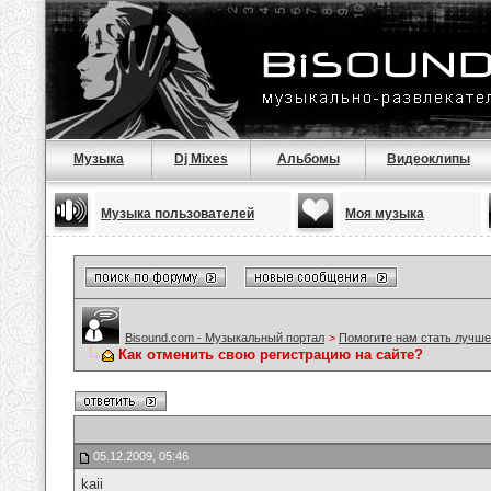
Музыка
Dj Mixes
Альбомы
Видеоклипы
Музыка пользователей
Моя музыка
Bisound.com - Музыкальный портал
>
Помогите нам стать лучше
Как отменить свою регистрацию на сайте?
05.12.2009, 05:46
kaii