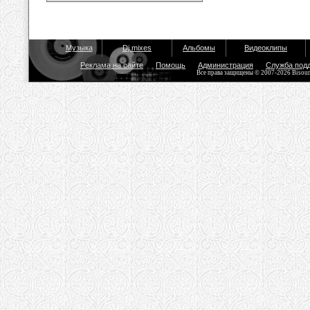
Музыка
Dj mixes
Альбомы
Видеоклипы
Реклама на сайте
Помощь
Администрация
Служба под
Все права защищены © 2007-2026 Bisou