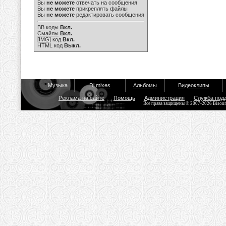
Вы
не можете
отвечать на сообщения
Вы
не можете
прикреплять файлы
Вы
не можете
редактировать сообщения
BB коды
Вкл.
Смайлы
Вкл.
[IMG]
код
Вкл.
HTML код
Выкл.
Музыка
Dj mixes
Альбомы
Видеоклипы
Реклама на сайте
Помощь
Администрация
Служба под
Все права защищены © 2007-2026 Bisou