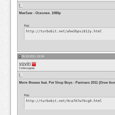
МакSим - Осколки. 1080p
Код:
http://turbobit.net/ahw5bpvi812y.html
05.10.2011, 02:04
vovin
Собеседник
Митя Фомин feat. Pet Shop Boys - Paninaro 2011 (Огни бо
Код:
http://turbobit.net/9ca767w76cg0.html