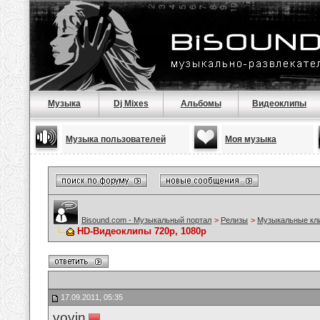
Музыка
Dj Mixes
Альбомы
Видеоклипы
Музыка пользователей
Моя музыка
Bisound.com - Музыкальный портал
>
Релизы
>
Музыкальные кл
HD-Видеоклипы 720p, 1080p
17.09.2011, 05:35
vovin