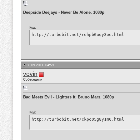
Deepside Deejays - Never Be Alone. 1080p
Код:
http://turbobit.net/rohpb0uqy3oe.html
30.09.2011, 04:59
vovin
Собеседник
Bad Meets Evil - Lighters ft. Bruno Mars. 1080p
Код:
http://turbobit.net/ckpo05g8y1m0.html