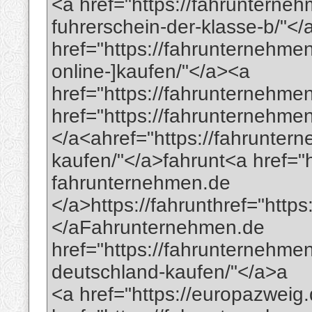
<a href="https://fahrunterne
fuhrerschein-der-klasse-b/"<
href="https://fahrunternehme
online-]kaufen/"</a><a
href="https://fahrunternehme
href="https://fahrunternehme
</a<ahref="https://fahrunter
kaufen/"</a>fahrunt<a href="h
fahrunternehmen.de
</a>https://fahrunthref="https
</aFahrunternehmen.de
href="https://fahrunternehmen
deutschland-kaufen/"</a>a
<a href="https://europazweig.