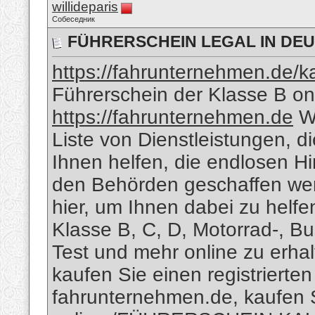
willideparis
Собеседник
FÜHRERSCHEIN LEGAL IN DE
https://fahrunternehmen.de/ka
Führerschein der Klasse B onl
https://fahrunternehmen.de
Wi
Liste von Dienstleistungen, d
Ihnen helfen, die endlosen H
den Behörden geschaffen wer
hier, um Ihnen dabei zu helfen
Klasse B, C, D, Motorrad-, 
Test und mehr online zu erhalt
kaufen Sie einen registrierten
fahrunternehmen.de, kaufen 