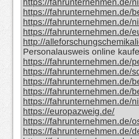
https://fahrunternehmen.de/ni
https://fahrunternehmen.de/be
https://fahrunternehmen.de/ni
https://fahrunternehmen.de/e
http://alleforschungschemikal
Personalausweis online kauf
https://fahrunternehmen.de/p
https://fahrunternehmen.de/sc
https://fahrunternehmen.de/be
https://fahrunternehmen.de/be
https://fahrunternehmen.de/ni
https://europazweig.de/
https://fahrunternehmen.de/os
https://fahrunternehmen.de/d