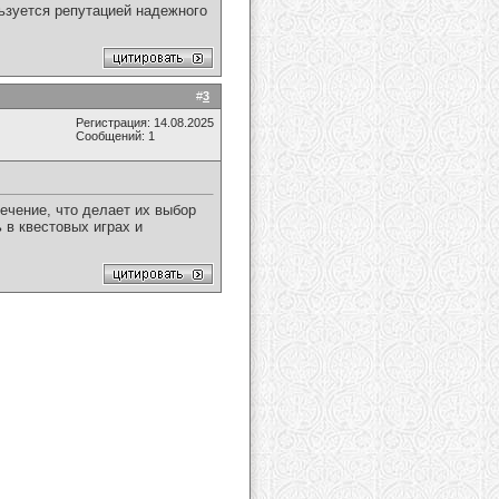
льзуется репутацией надежного
#
3
Регистрация: 14.08.2025
Сообщений: 1
чение, что делает их выбор
 в квестовых играх и