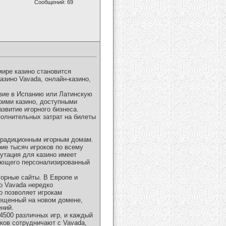
Сообщений: 69
мире казино становится
азино Vavada, онлайн-казино,
твие в Испанию или Латинскую
оими казино, доступными
звитие игорного бизнеса.
полнительных затрат на билеты
 традиционным игорным домам.
ие тысяч игроков по всему
путация для казино имеет
гающего персонализированный
горные сайты. В Европе и
о Vavada нередко
о позволяет игрокам
мещенный на новом домене,
ений.
4500 различных игр, и каждый
ков сотрудничают с Vavada,