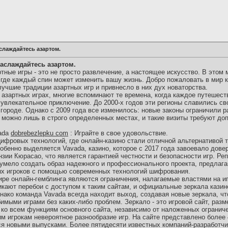
слаждайтесь азартом.
аслаждайтесь азартом.
ртные игры - это не просто развлечение, а настоящее искусство. В этом 
где каждый спин может изменить вашу жизнь. Добро пожаловать в мир к
лучшие традиции азартных игр и привнесло в них дух новаторства.
и азартных играх, многие вспоминают те времена, когда каждое путешес
 увлекательное приключение. До 2000-х годов эти регионы славились св
городе. Однако с 2009 года все изменилось: новые законы ограничили ра
о можно лишь в строго определенных местах, и такие визиты требуют до
ada
dobrebezlepku com
: Играйте в свое удовольствие.
цифровых технологий, где онлайн-казино стали отличной альтернативой
бенно выделяется Vavada, казино, которое с 2017 года завоевало довер
нзии Кюрасао, что является гарантией честности и безопасности игр. Ре
сумело создать образ надежного и профессионального проекта, предла
ых игроков с помощью современных технологий шифрования.
ире онлайн-гемблинга являются ограничения, налагаемые властями на и
икают перебои с доступом к таким сайтам, и официальные зеркала казин
нако команда Vavada всегда находит выход, создавая новые зеркала, чт
мыми играми без каких-либо проблем. Зеркало - это игровой сайт, раз
 ко всем функциям основного сайта, независимо от наложенных огранич
м игрокам невероятное разнообразие игр. На сайте представлено более 
ся новыми выпусками. Более пятидесяти известных компаний-разработчи