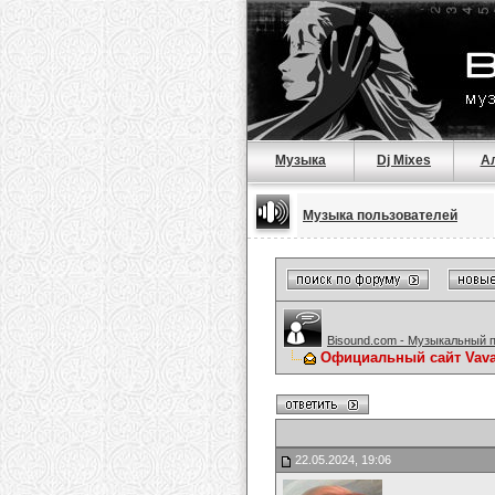
Музыка
Dj Mixes
А
Музыка пользователей
Bisound.com - Музыкальный 
Официальный сайт Vava
22.05.2024, 19:06