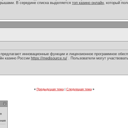
грышами. В середине списка выделяется
топ казино онлайн
, который по
редлагают инновационные функции и лицензионное программное обеспе
йн казино России
https://medisource.ru/
. Пользователи могут участвовать
«
Предыдущая тема
|
Следующая тема
»
ия
ения