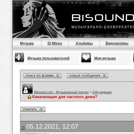
Музыка
Dj Mixes
Альбомы
Видеоклипы
Музыка пользователей
Моя музыка
Bisound.com - Музыкальный портал
>
Обсуждения
Канализация для частного дома?
05.12.2021, 12:07