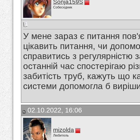
Sonja159S
Собеседник
У мене зараз є питання пов'
цікавить питання, чи допомо
справитись з регулярністю 
останній час спостерігаю рі
забитість труб, кажуть що к
системи допомогла б виріши
02.10.2022, 16:06
mizolda
Любитель