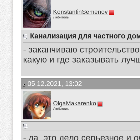
KonstantinSemenov
Любитель
Канализация для частного до
- заканчиваю строительств
какую и где заказывать луч
05.12.2021, 13:02
OlgaMakarenko
Любитель
- да, это дело серьезное и