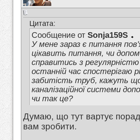
Цитата:
Сообщение от
Sonja159S
У мене зараз є питання пов'
цікавить питання, чи допом
справитись з регулярністю
останній час спостерігаю р
забитість труб, кажуть що
каналізаційної системи доп
чи так це?
Думаю, що тут вартує порад
вам зробити.