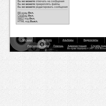
Вы
не можете
отвечать на сообщения
Вы
не можете
прикреплять файлы
Вы
не можете
редактировать сообщения
BB коды
Вкл.
Смайлы
Вкл.
[IMG]
код
Вкл.
HTML код
Выкл.
Музыка
Dj mixes
Альбомы
Видеоклипы
Реклама на сайте
Помощь
Администрация
Служба под
Все права защищены © 2007-2026 Bisou