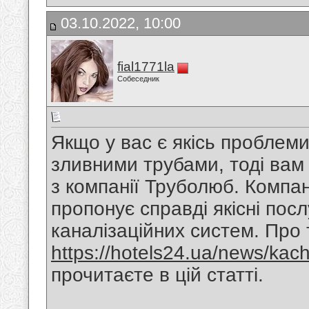
03.10.2022, 10:00
fial1771la
Собеседник
Якщо у вас є якісь проблеми
зливними трубами, тоді вам
з компанії Труболюб. Компан
пропонує справді якісні посл
каналізаційних систем. Про 
https://hotels24.ua/news/kac
прочитаєте в цій статті.