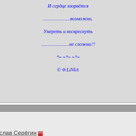
И сердце взорвётся
......................возможно,
Умереть и воскреснуть
.......................не сложно?!
*~ ~*~ ~*~
© @LiNkA
слав Серёгин