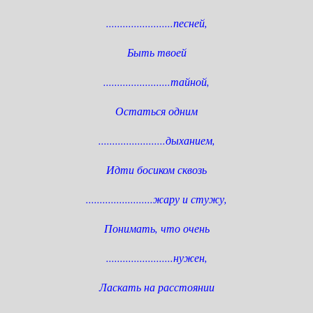
........................песней,
Быть твоей
........................тайной,
Остаться одним
........................дыханием,
Идти босиком сквозь
........................жару и стужу,
Понимать, что очень
........................нужен,
Ласкать на расстоянии