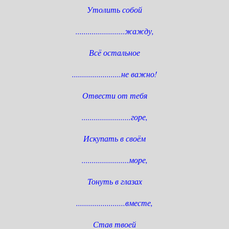
Утолить собой
........................жажду,
Всё остальное
........................не важно!
Отвести от тебя
........................горе,
Искупать в своём
.......................море,
Тонуть в глазах
........................вместе,
Став твоей