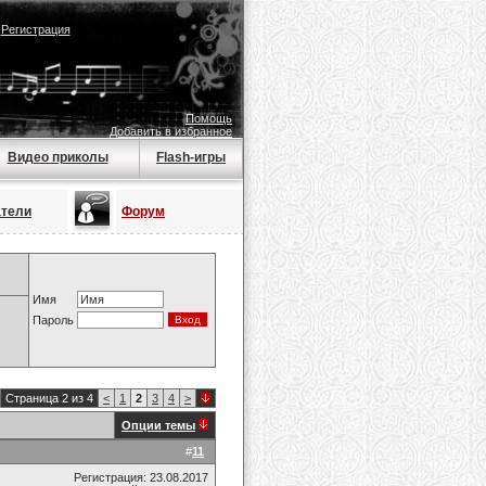
|
Регистрация
Помощь
Добавить в избранное
Видео приколы
Flash-игры
атели
Форум
Имя
Пароль
Страница 2 из 4
<
1
2
3
4
>
Опции темы
#
11
Регистрация: 23.08.2017