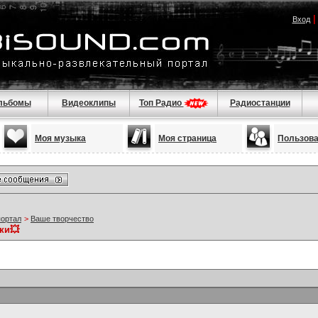
Вход
льбомы
Видеоклипы
Топ Радио
Радиостанции
Моя музыка
Моя страница
Пользов
портал
>
Ваше творчество
ки💥