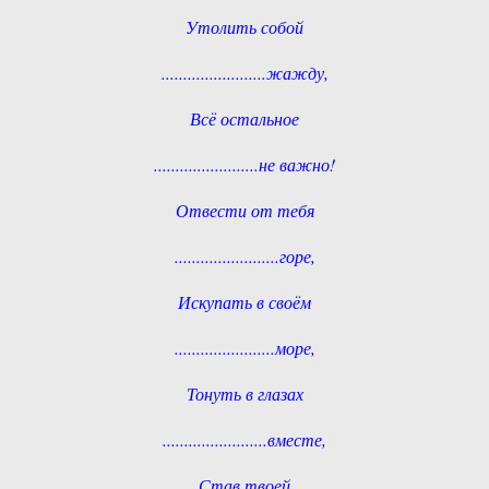
Утолить собой
........................жажду,
Всё остальное
........................не важно!
Отвести от тебя
........................горе,
Искупать в своём
.......................море,
Тонуть в глазах
........................вместе,
Став твоей