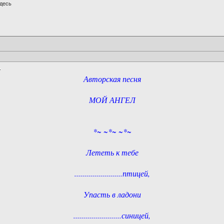
десь
Авторская песня
МОЙ АНГЕЛ
*~ ~*~ ~*~
Лететь к тебе
........................птицей,
Упасть в ладони
........................синицей,