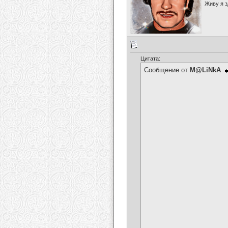
Живу я з
Цитата:
Сообщение от
M@LiNkA