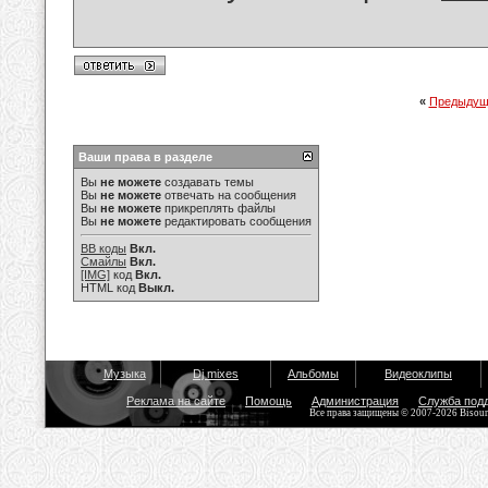
«
Предыдущ
Ваши права в разделе
Вы
не можете
создавать темы
Вы
не можете
отвечать на сообщения
Вы
не можете
прикреплять файлы
Вы
не можете
редактировать сообщения
BB коды
Вкл.
Смайлы
Вкл.
[IMG]
код
Вкл.
HTML код
Выкл.
Музыка
Dj mixes
Альбомы
Видеоклипы
Реклама на сайте
Помощь
Администрация
Служба под
Все права защищены © 2007-2026 Bisou