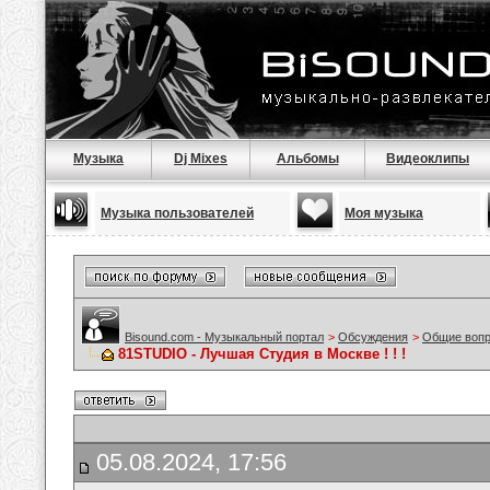
Музыка
Dj Mixes
Альбомы
Видеоклипы
Музыка пользователей
Моя музыка
Bisound.com - Музыкальный портал
>
Обсуждения
>
Общие воп
81STUDIO - Лучшая Студия в Москве ! ! !
05.08.2024, 17:56