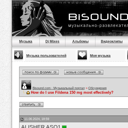
Музыка
Dj Mixes
Альбомы
Видеоклипы
Музыка пользователей
Моя музыка
Bisound.com - Музыкальный портал
>
Обсуждения
How do I use Fildena 150 mg most effectively?
11.06.2024, 18:59
ALISHER ASQ1