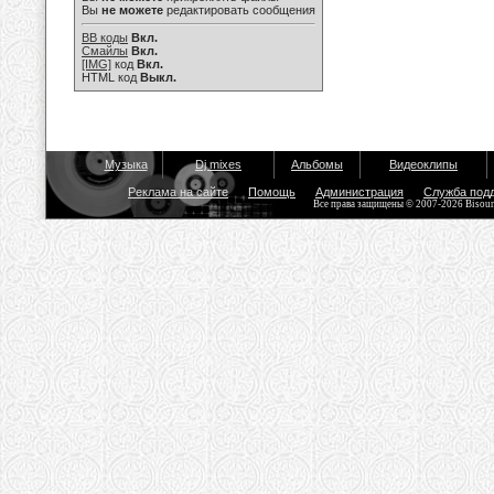
Вы
не можете
редактировать сообщения
BB коды
Вкл.
Смайлы
Вкл.
[IMG]
код
Вкл.
HTML код
Выкл.
Музыка
Dj mixes
Альбомы
Видеоклипы
Реклама на сайте
Помощь
Администрация
Служба под
Все права защищены © 2007-2026 Bisou