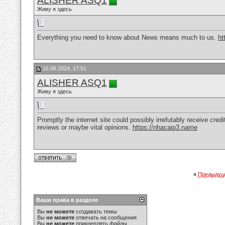
ALISHER ASQ1
Живу я здесь
Everything you need to know about News means much to us.
ht
16.06.2024, 17:51
ALISHER ASQ1
Живу я здесь
Promptly the internet site could possibly irrefutably receive cred
reviews or maybe vital opinions.
https://nhacaip3.name
«
Предыдущ
Ваши права в разделе
Вы
не можете
создавать темы
Вы
не можете
отвечать на сообщения
Вы
не можете
прикреплять файлы