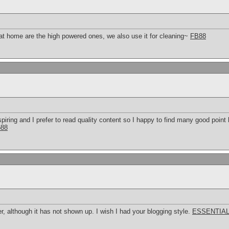
at home are the high powered ones, we also use it for cleaning~
FB88
piring and I prefer to read quality content so I happy to find many good point h
o88
er, although it has not shown up. I wish I had your blogging style.
ESSENTIA