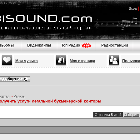
Вход
льбомы
Видеоклипы
Топ Радио
Радиостанции
Моя музыка
Моя страница
Пользов
портал
>
Релизы
получить услуги легальной букмекерской конторы
Страница 5 из 11
«
Первая