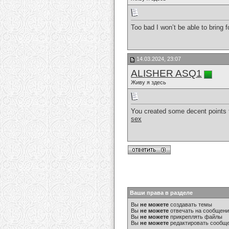
Too bad I won’t be able to bring 
14.03.2024, 23:07
ALISHER ASQ1
Живу я здесь
You created some decent points th
sex
Ваши права в разделе
Вы
не можете
создавать темы
Вы
не можете
отвечать на сообщен
Вы
не можете
прикреплять файлы
Вы
не можете
редактировать сообщ