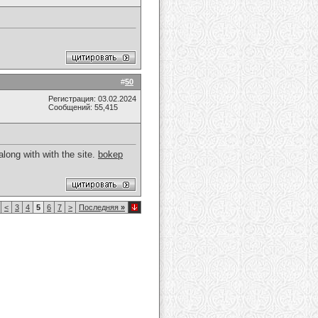
#
50
Регистрация: 03.02.2024
Сообщений: 55,415
long with with the site.
bokep
<
3
4
5
6
7
>
Последняя
»