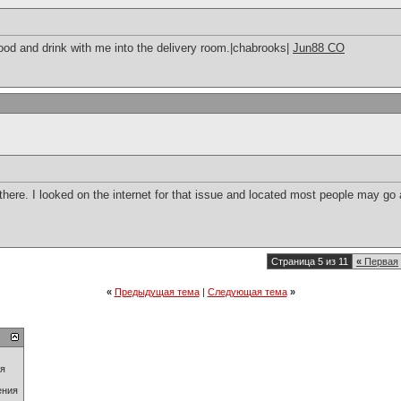
food and drink with me into the delivery room.|chabrooks|
Jun88 CO
ere. I looked on the internet for that issue and located most people may go a
Страница 5 из 11
«
Первая
«
Предыдущая тема
|
Следующая тема
»
ия
ения