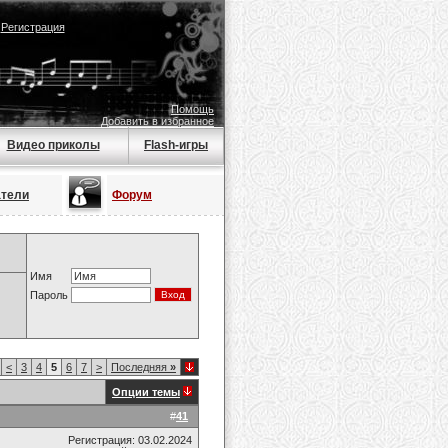
|
Регистрация
Помощь
Добавить в избранное
Видео приколы
Flash-игры
атели
Форум
Имя
Пароль
<
3
4
5
6
7
>
Последняя
»
Опции темы
#
41
Регистрация: 03.02.2024