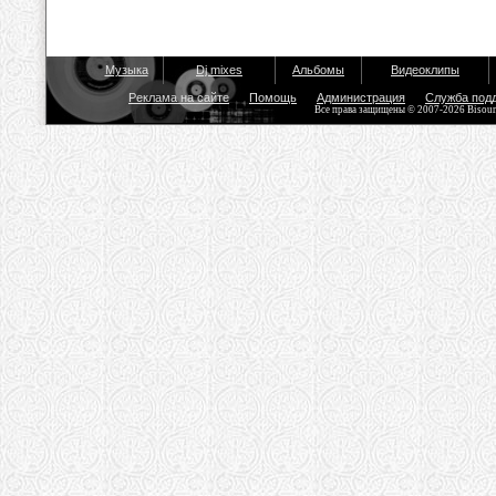
Музыка
Dj mixes
Альбомы
Видеоклипы
Реклама на сайте
Помощь
Администрация
Служба под
Все права защищены © 2007-2026 Bisou