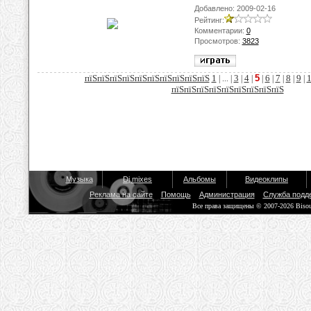
Добавлено: 2009-02-16
Рейтинг:
Комментарии:
0
Просмотров:
3823
пїЅпїЅпїЅпїЅпїЅпїЅпїЅпїЅпїЅпїЅ
1
3
4
5
6
7
8
9
| ... |
|
|
|
|
|
|
|
пїЅпїЅпїЅпїЅпїЅпїЅпїЅпїЅпїЅ
Музыка
Dj mixes
Альбомы
Видеоклипы
Реклама на сайте
Помощь
Администрация
Служба подд
Все права защищены © 2007-2026 Biso