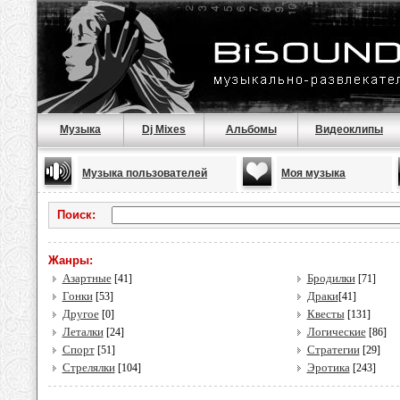
Музыка
Dj Mixes
Альбомы
Видеоклипы
Музыка пользователей
Моя музыка
Поиск:
Жанры:
Азартные
Бродилки
[41]
[71]
Гонки
Драки
[53]
[41]
Другое
Квесты
[0]
[131]
Леталки
Логические
[24]
[86]
Спорт
Стратегии
[51]
[29]
Стрелялки
Эротика
[104]
[243]