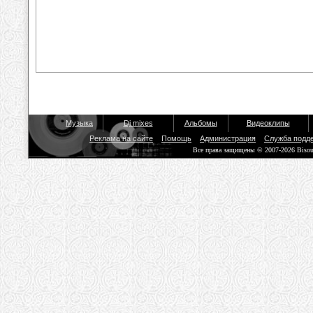
Музыка
Dj mixes
Альбомы
Видеоклипы
Реклама на сайте
Помощь
Администрация
Служба подд
Все права защищены © 2007-2026 Biso