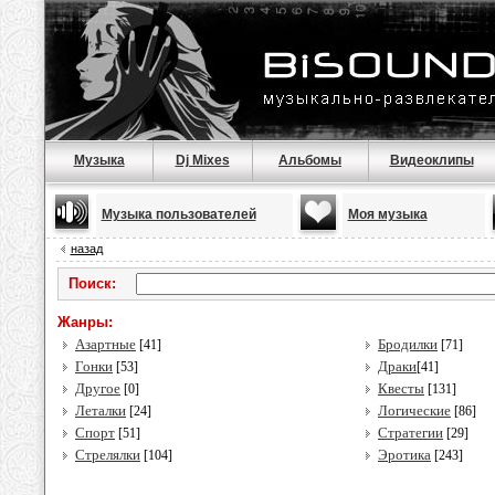
Музыка
Dj Mixes
Альбомы
Видеоклипы
Музыка пользователей
Моя музыка
назад
Поиск:
Жанры:
Азартные
Бродилки
[41]
[71]
Гонки
Драки
[53]
[41]
Другое
Квесты
[0]
[131]
Леталки
Логические
[24]
[86]
Спорт
Стратегии
[51]
[29]
Стрелялки
Эротика
[104]
[243]