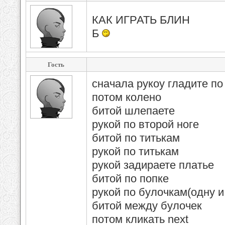
КАК ИГРАТЬ БЛИН
Б
Гость
сначала рукоу гладите по
потом колено
битой шлепаете
рукой по второй ноге
битой по титькам
рукой по титькам
рукой задираете платье
битой по попке
рукой по булочкам(одну и
битой между булочек
потом кликать nеxt