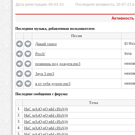
Дата регистрации: 06-03-10 Последняя активность: 26-07-21 в 
Активность 
Последняя музыка, добавленная пользователем:
Песня
Дикий танец
El Ric
Proch'
Inna
помнишь под дождем.mp3
неизв
Звук 3.mp3
неизв
я от тебя дурею.mp3
неизв
Последние сообщения с форума:
Тема
1.
НаС мАлО,нО мЫ сИлА)))
2.
НаС мАлО,нО мЫ сИлА)))
3.
НаС мАлО,нО мЫ сИлА)))
4.
НаС мАлО,нО мЫ сИлА)))
5.
НаС мАлО,нО мЫ сИлА)))