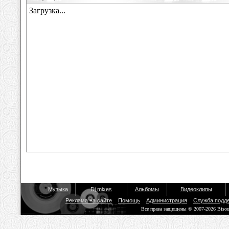
Музыка
Dj mixes
Альбомы
Видеоклипы
Реклама на сайте
Помощь
Администрация
Служба подд
Все права защищены © 2007-2026 Biso