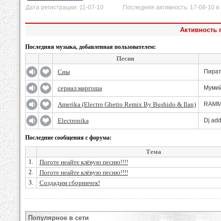
Дата регистрации: 11-07-10 Последняя активность: 17-08-10 в 
Активность 
Последняя музыка, добавленная пользователем:
Песня
Сны
Пират
сериал маргоша
Мумий
Amerika (Electro Ghetto Remix By Bushido & Ilan)
RAMM
Electronika
Dj ad
Последние сообщения с форума:
Тема
1.
Поготе неайте клёвую песню!!!!
2.
Поготе неайте клёвую песню!!!!
3.
Создадим сборничек!
Популярное в сети