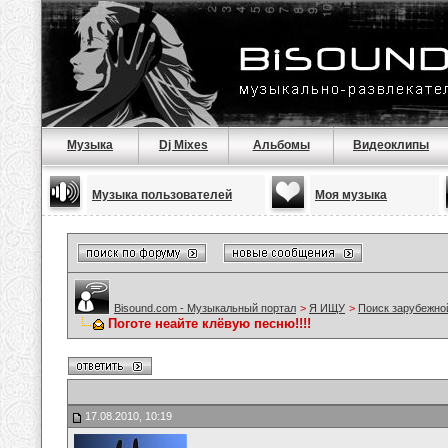
Музыка
Dj Mixes
Альбомы
Видеоклипы
Музыка пользователей
Моя музыка
Bisound.com - Музыкальный портал
>
Я ИЩУ
>
Поиск зарубежно
Поготе неайте клёвую песню!!!!
17.08.2010, 10:19