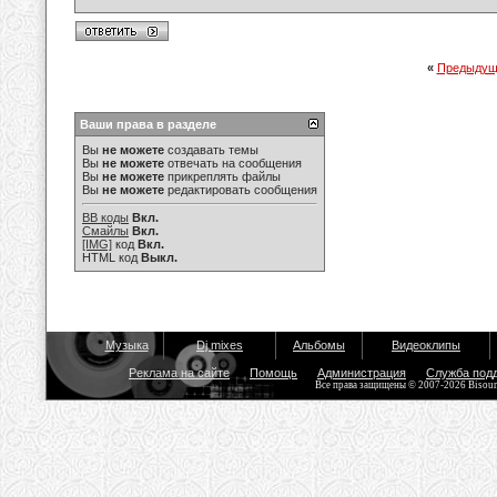
«
Предыдущ
Ваши права в разделе
Вы
не можете
создавать темы
Вы
не можете
отвечать на сообщения
Вы
не можете
прикреплять файлы
Вы
не можете
редактировать сообщения
BB коды
Вкл.
Смайлы
Вкл.
[IMG]
код
Вкл.
HTML код
Выкл.
Музыка
Dj mixes
Альбомы
Видеоклипы
Реклама на сайте
Помощь
Администрация
Служба под
Все права защищены © 2007-2026 Bisou