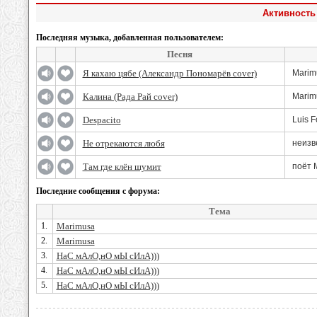
Активность
Последняя музыка, добавленная пользователем:
Песня
Я кахаю цябе (Александр Пономарёв cover)
Marim
Калина (Рада Рай cover)
Marim
Despacito
Luis 
Не отрекаются любя
неизв
Там где клён шумит
поёт
Последние сообщения с форума:
Тема
1.
Marimusa
2.
Marimusa
3.
НаС мАлО,нО мЫ сИлА)))
4.
НаС мАлО,нО мЫ сИлА)))
5.
НаС мАлО,нО мЫ сИлА)))