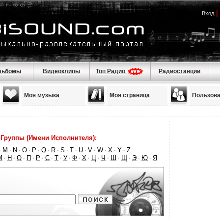
|
Вход
льбомы
Видеоклипы
Топ Радио
Радиостанции
Моя музыка
Моя страница
Пользова
Группы (Имени Исполнителя):
M
N
O
P
Q
R
S
T
U
V
W
X
Y
Z
·
·
·
·
·
·
·
·
·
·
·
·
·
·
М
Н
О
П
Р
С
Т
У
Ф
Х
Ц
Ч
Ш
Щ
Э
Ю
Я
·
·
·
·
·
·
·
·
·
·
·
·
·
·
·
·