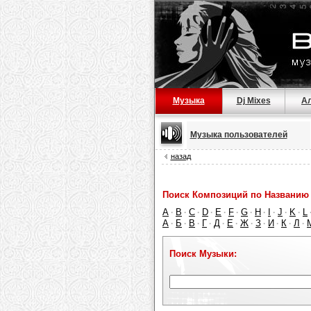
Музыка
Dj Mixes
А
Музыка пользователей
назад
Поиск Композиций по Названию 
A
B
C
D
E
F
G
H
I
J
K
L
·
·
·
·
·
·
·
·
·
·
·
А
Б
В
Г
Д
Е
Ж
З
И
К
Л
·
·
·
·
·
·
·
·
·
·
·
Поиск Музыки: