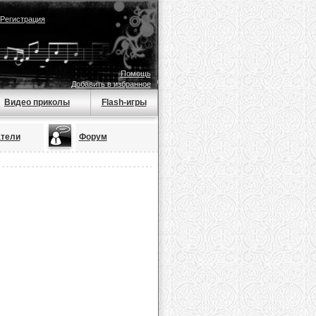
Регистрация
Помощь
Добавить в избранное
Видео приколы
Flash-игры
тели
Форум